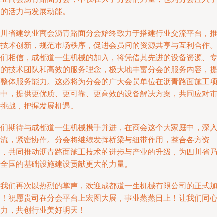
新的活力与发展动能。
四川省建筑业商会沥青路面分会始终致力于搭建行业交流平台，
动技术创新，规范市场秩序，促进会员间的资源共享与互利合作
我们相信，成都道一生机械的加入，将凭借其先进的设备资源、
业的技术团队和高效的服务理念，极大地丰富分会的服务内容，
升整体服务能力。这必将为分会的广大会员单位在沥青路面施工
目中，提供更优质、更可靠、更高效的设备解决方案，共同应对
场挑战，把握发展机遇。
我们期待与成都道一生机械携手并进，在商会这个大家庭中，深
交流，紧密协作。分会将继续发挥桥梁与纽带作用，整合各方资
源，共同推动沥青路面施工技术的进步与产业的升级，为四川省
至全国的基础设施建设贡献更大的力量。
让我们再次以热烈的掌声，欢迎成都道一生机械有限公司的正式
入！祝愿贵司在分会平台上宏图大展，事业蒸蒸日上！让我们同
协力，共创行业美好明天！