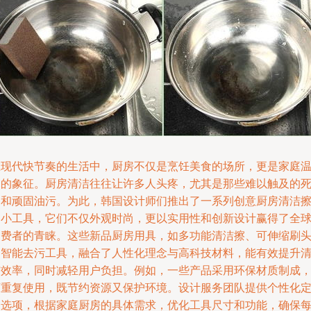
在现代快节奏的生活中，厨房不仅是烹饪美食的场所，更是家庭
馨的象征。厨房清洁往往让许多人头疼，尤其是那些难以触及的
角和顽固油污。为此，韩国设计师们推出了一系列创意厨房清洁
和小工具，它们不仅外观时尚，更以实用性和创新设计赢得了全
消费者的青睐。这些新品厨房用具，如多功能清洁擦、可伸缩刷
和智能去污工具，融合了人性化理念与高科技材料，能有效提升
洁效率，同时减轻用户负担。例如，一些产品采用环保材质制成
可重复使用，既节约资源又保护环境。设计服务团队提供个性化
制选项，根据家庭厨房的具体需求，优化工具尺寸和功能，确保